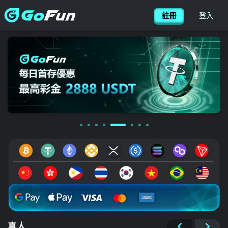
加入Line好友
撥打服務專線
網站地圖
首頁
大老爺娛樂城最新優惠
熱門遊戲資訊
戰神塞特玩法交流
平台常見問答
免費試玩
登入/註冊